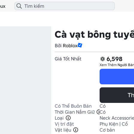
ux
Cà vạt bông tuy
Bởi
Roblox
6,598
Giá Tốt Nhất
Xem Thêm
Người Bán
Th
Có Thể Buôn Bán
Có
Thời Gian Nắm Giữ
Có
Loại
Neck Accessori
Vị trí đặt
Phụ Kiện | Cổ
Vật liệu
Cơ bản