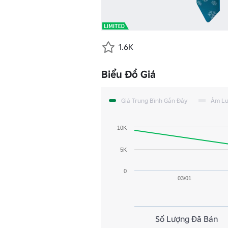
1.6K
Biểu Đồ Giá
Giá Trung Bình Gần Đây
Âm L
10K
5K
0
03/01
Số Lượng Đã Bán