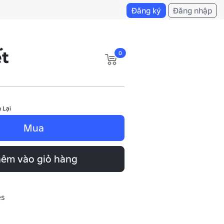
Đăng ký
Đăng nhập
ết
0
 Lại
Mua
êm vào giỏ hàng
es