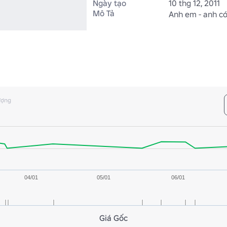
Ngày tạo
10 thg 12, 2011
Mô Tả
Anh em - anh có
ượng
04/01
05/01
06/01
Giá Gốc