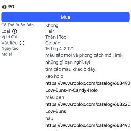
90
Mua
Có Thể Buôn Bán
Không
Loại
Hair
Vị trí đặt
Thân | Tóc
Vật liệu
Cơ bản
Ngày tạo
15 thg 4, 2021
Mô Tả
màu sắc mới và phong cách mới! lmk 
những gì bạn nghĩ, ty!

tìm các màu khác ở đây:

kẹo holo 
https://www.roblox.com/catalog/668493
Low-Buns-in-Candy-Holo
màu đen 
https://www.roblox.com/catalog/668220
Low-Buns
nâu 
https://www.roblox.com/catalog/66849