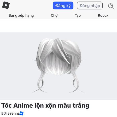
Đăng ký
Đăng nhập
Bảng xếp hạng
Chợ
Tạo
Robux
Tóc Anime lộn xộn màu trắng
Bởi
sirehns