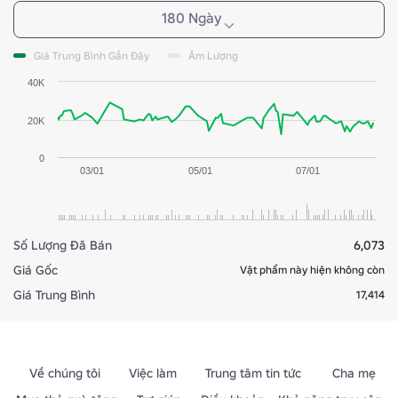
180 Ngày
Giá Trung Bình Gần Đây
Âm Lượng
40K
20K
0
03/01
05/01
07/01
Số Lượng Đã Bán
6,073
Giá Gốc
Vật phẩm này hiện không còn
Giá Trung Bình
17,414
Về chúng tôi
Việc làm
Trung tâm tin tức
Cha mẹ