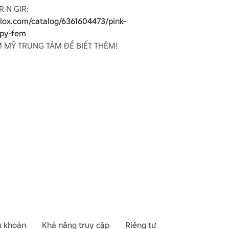
PHIÊN BẢN C GIR N GIR: 
blox.com/catalog/6361604473/pink-
ppy-fem
 MỸ TRUNG TÂM ĐỂ BIẾT THÊM!
u khoản
Khả năng truy cập
Riêng tư