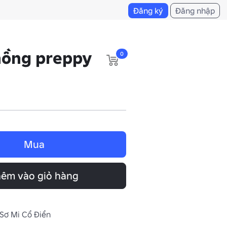
Đăng ký
Đăng nhập
hồng preppy
0
Mua
êm vào giỏ hàng
 Sơ Mi Cổ Điển