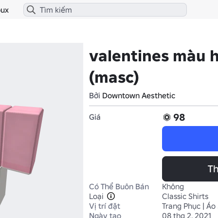
ux
valentines màu 
(masc)
Bởi
Downtown Aesthetic
98
Giá
Th
Có Thể Buôn Bán
Không
Loại
Classic Shirts
Vị trí đặt
Trang Phục | Áo
Ngày tạo
08 thg 2, 2021