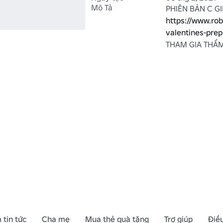
Mô Tả
https://www.ro
valentines-pre
THAM GIA THẨM
 tin tức
Cha mẹ
Mua thẻ quà tặng
Trợ giúp
Điề