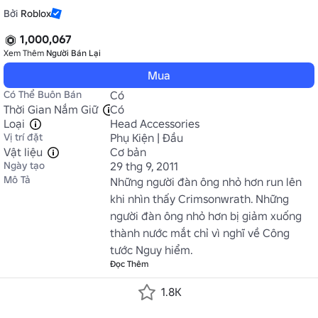
Bởi
Roblox
1,000,067
Xem Thêm
Người Bán Lại
Mua
Có Thể Buôn Bán
Có
Thời Gian Nắm Giữ
Có
Loại
Head Accessories
Vị trí đặt
Phụ Kiện | Đầu
Vật liệu
Cơ bản
Ngày tạo
29 thg 9, 2011
Mô Tả
Những người đàn ông nhỏ hơn run lên 
khi nhìn thấy Crimsonwrath. Những 
người đàn ông nhỏ hơn bị giảm xuống 
thành nước mắt chỉ vì nghĩ về Công 
tước Nguy hiểm.
Đọc Thêm
1.8K