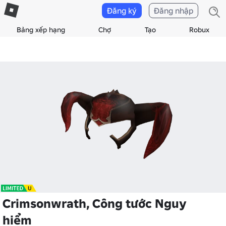
Đăng ký
Đăng nhập
Bảng xếp hạng
Chợ
Tạo
Robux
Crimsonwrath, Công tước Nguy
hiểm