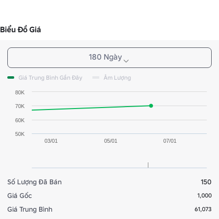
Biểu Đồ Giá
180 Ngày
Giá Trung Bình Gần Đây
Âm Lượng
80K
70K
60K
50K
03/01
05/01
07/01
Số Lượng Đã Bán
150
Giá Gốc
1,000
Giá Trung Bình
61,073