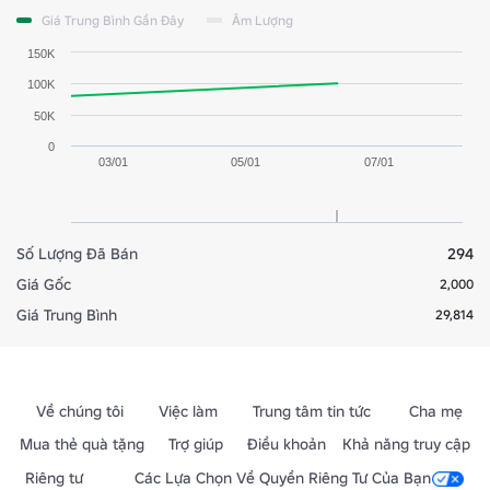
Giá Trung Bình Gần Đây
Âm Lượng
150K
100K
50K
0
03/01
05/01
07/01
Số Lượng Đã Bán
294
Giá Gốc
2,000
Giá Trung Bình
29,814
Về chúng tôi
Việc làm
Trung tâm tin tức
Cha mẹ
Mua thẻ quà tặng
Trợ giúp
Điều khoản
Khả năng truy cập
Riêng tư
Các Lựa Chọn Về Quyền Riêng Tư Của Bạn