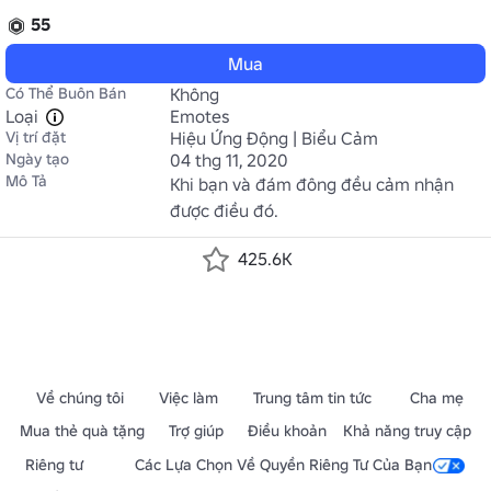
55
Mua
Có Thể Buôn Bán
Không
Loại
Emotes
Vị trí đặt
Hiệu Ứng Động | Biểu Cảm
Ngày tạo
04 thg 11, 2020
Mô Tả
Khi bạn và đám đông đều cảm nhận 
được điều đó.
425.6K
Về chúng tôi
Việc làm
Trung tâm tin tức
Cha mẹ
Mua thẻ quà tặng
Trợ giúp
Điều khoản
Khả năng truy cập
Riêng tư
Các Lựa Chọn Về Quyền Riêng Tư Của Bạn