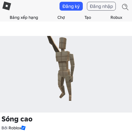
Đăng ký
Đăng nhập
Bảng xếp hạng
Chợ
Tạo
Robux
Sóng cao
Bởi
Roblox