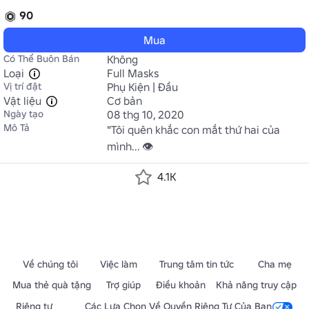
90
Mua
Có Thể Buôn Bán
Không
Loại
Full Masks
Vị trí đặt
Phụ Kiện | Đầu
Vật liệu
Cơ bản
Ngày tạo
08 thg 10, 2020
Mô Tả
"Tôi quên khắc con mắt thứ hai của 
mình... 👁️
4.1K
Về chúng tôi
Việc làm
Trung tâm tin tức
Cha mẹ
Mua thẻ quà tặng
Trợ giúp
Điều khoản
Khả năng truy cập
Riêng tư
Các Lựa Chọn Về Quyền Riêng Tư Của Bạn