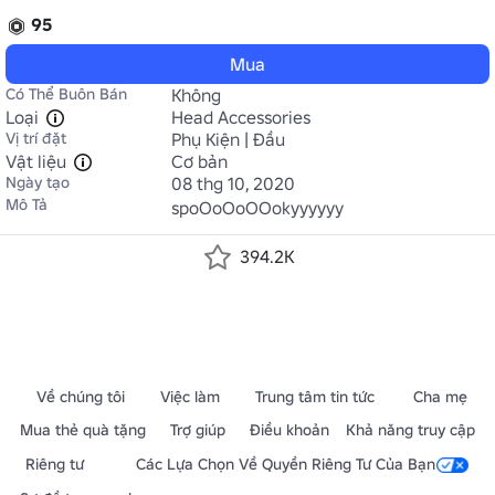
95
Mua
Có Thể Buôn Bán
Không
Loại
Head Accessories
Vị trí đặt
Phụ Kiện | Đầu
Vật liệu
Cơ bản
Ngày tạo
08 thg 10, 2020
Mô Tả
spoOoOoOOokyyyyyy
394.2K
Về chúng tôi
Việc làm
Trung tâm tin tức
Cha mẹ
Mua thẻ quà tặng
Trợ giúp
Điều khoản
Khả năng truy cập
Riêng tư
Các Lựa Chọn Về Quyền Riêng Tư Của Bạn