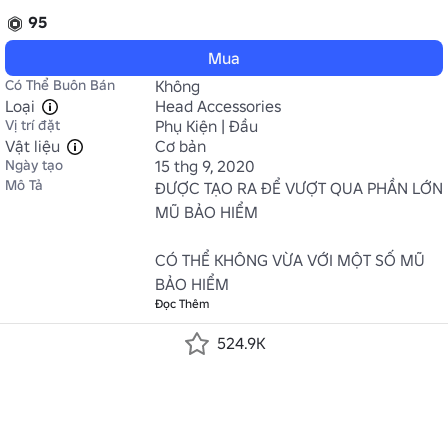
95
Mua
Có Thể Buôn Bán
Không
Loại
Head Accessories
Vị trí đặt
Phụ Kiện | Đầu
Vật liệu
Cơ bản
Ngày tạo
15 thg 9, 2020
Mô Tả
ĐƯỢC TẠO RA ĐỂ VƯỢT QUA PHẦN LỚN 
MŨ BẢO HIỂM

CÓ THỂ KHÔNG VỪA VỚI MỘT SỐ MŨ 
BẢO HIỂM
Đọc Thêm
524.9K