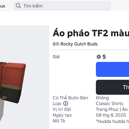
ux
Áo pháo TF2 màu
Bởi
Rocky Gulch Buds
5
Giá
Th
Có Thể Buôn Bán
Không
Loại
Classic Shirts
Vị trí đặt
Trang Phục | Áo
Ngày tạo
08 thg 8, 2020
Mô Tả
"Hudda hudda hu