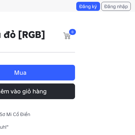
Đăng ký
Đăng nhập
 đỏ [RGB]
0
Mua
êm vào giỏ hàng
 Sơ Mi Cổ Điển
h!"
