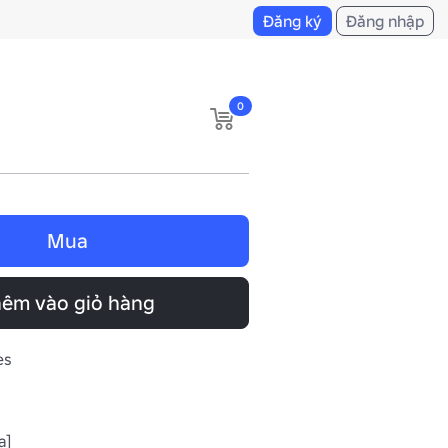
Đăng ký
Đăng nhập
0
Mua
êm vào giỏ hàng
es
a]