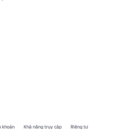
u khoản
Khả năng truy cập
Riêng tư