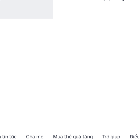
 tin tức
Cha mẹ
Mua thẻ quà tặng
Trợ giúp
Điề