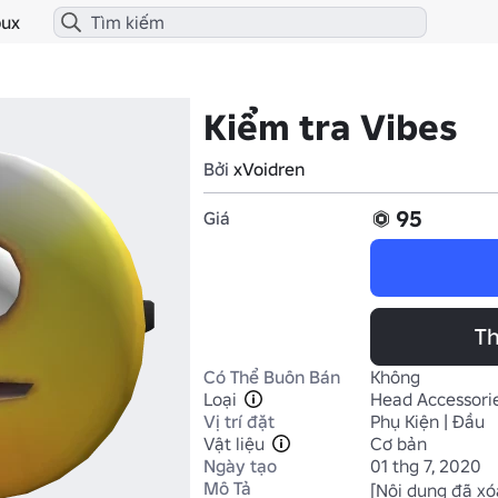
ux
Kiểm tra Vibes
Bởi
xVoidren
95
Giá
Th
Có Thể Buôn Bán
Không
Loại
Head Accessori
Vị trí đặt
Phụ Kiện | Đầu
Vật liệu
Cơ bản
Ngày tạo
01 thg 7, 2020
Mô Tả
[Nội dung đã xó