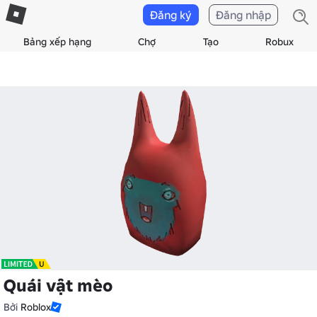
Đăng ký
Đăng nhập
Bảng xếp hạng
Chợ
Tạo
Robux
Quái vật mèo
Bởi
Roblox