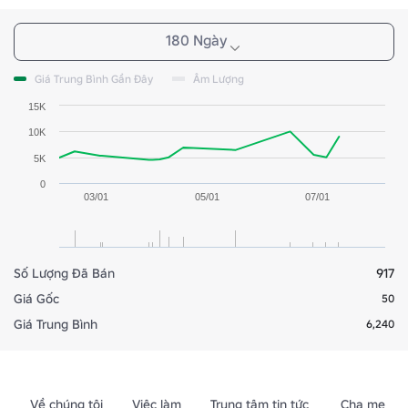
180 Ngày
Giá Trung Bình Gần Đây
Âm Lượng
15K
10K
5K
0
03/01
05/01
07/01
Số Lượng Đã Bán
917
Giá Gốc
50
Giá Trung Bình
6,240
Về chúng tôi
Việc làm
Trung tâm tin tức
Cha mẹ