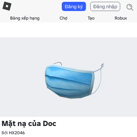
Đăng ký
Đăng nhập
Bảng xếp hạng
Chợ
Tạo
Robux
Mặt nạ của Doc
Bởi
HX2046