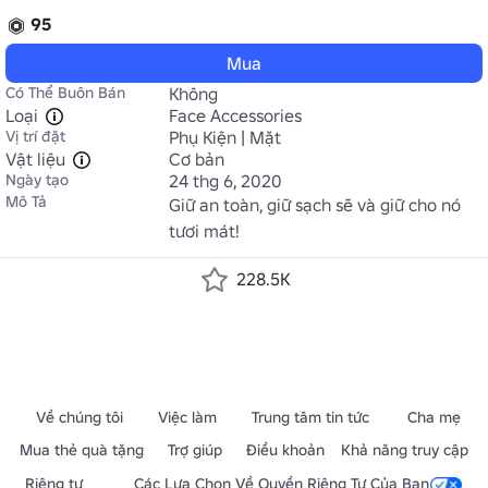
95
Mua
Có Thể Buôn Bán
Không
Loại
Face Accessories
Vị trí đặt
Phụ Kiện | Mặt
Vật liệu
Cơ bản
Ngày tạo
24 thg 6, 2020
Mô Tả
Giữ an toàn, giữ sạch sẽ và giữ cho nó 
tươi mát!
228.5K
Về chúng tôi
Việc làm
Trung tâm tin tức
Cha mẹ
Mua thẻ quà tặng
Trợ giúp
Điều khoản
Khả năng truy cập
Riêng tư
Các Lựa Chọn Về Quyền Riêng Tư Của Bạn