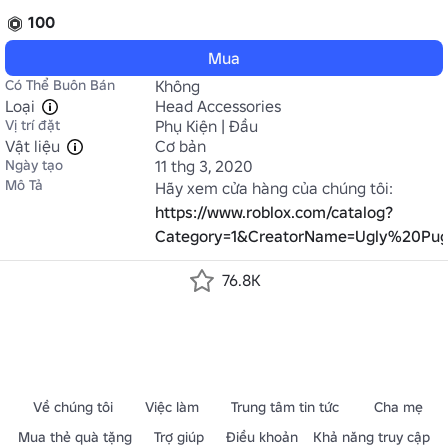
100
Mua
Có Thể Buôn Bán
Không
Loại
Head Accessories
Vị trí đặt
Phụ Kiện | Đầu
Vật liệu
Cơ bản
Ngày tạo
11 thg 3, 2020
Mô Tả
Hãy xem cửa hàng của chúng tôi: 
https://www.roblox.com/catalog?
Category=1&CreatorName=Ugly%20Pug!&
76.8K
Về chúng tôi
Việc làm
Trung tâm tin tức
Cha mẹ
Mua thẻ quà tặng
Trợ giúp
Điều khoản
Khả năng truy cập