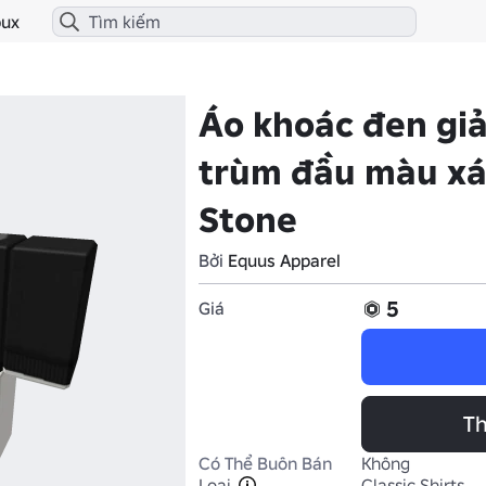
ux
Áo khoác đen giả
trùm đầu màu x
Stone
Bởi
Equus Apparel
5
Giá
Th
Có Thể Buôn Bán
Không
Loại
Classic Shirts