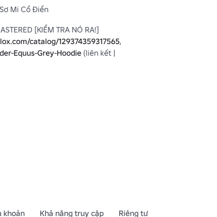
 Sơ Mi Cổ Điển
blox.com/catalog/129374359317565/Equus-
nder-Equus-Grey-Hoodie
 (liên kết | 
lần

lần

hục Equus
u khoản
Khả năng truy cập
Riêng tư