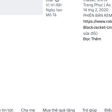
Vị trí đặt
Trang Phục | Áo
Ngày tạo
14 thg 2, 2020
Mô Tả
https://www.ro
Black-Jacket-U
sửa đổi)

Đọc Thêm
▬▬▬▬▬▬▬▬ 
Bởi, BroncoXII

▬▬▬▬▬▬▬▬ 
©2020 Trang P
 tin tức
Cha mẹ
Mua thẻ quà tặng
Trợ giúp
Điề