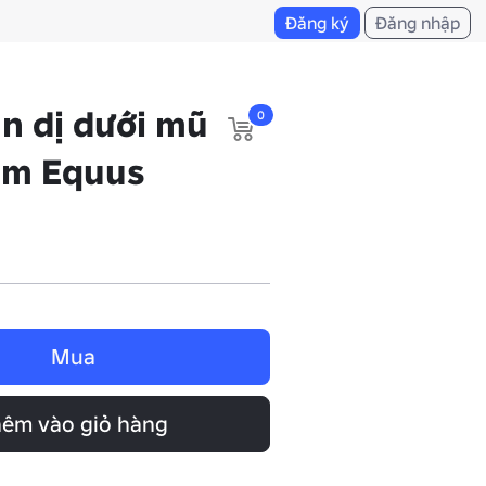
Đăng ký
Đăng nhập
n dị dưới mũ
0
ám Equus
Mua
êm vào giỏ hàng