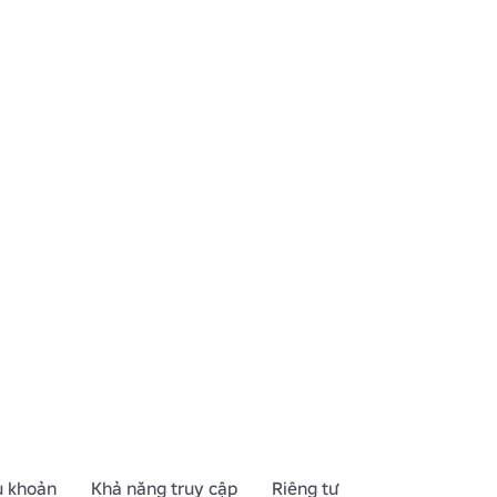
u khoản
Khả năng truy cập
Riêng tư