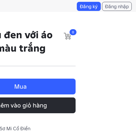
Đăng ký
Đăng nhập
 đen với áo
0
màu trắng
Mua
êm vào giỏ hàng
 Sơ Mi Cổ Điển