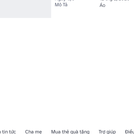
Mô Tả
Áo
 tin tức
Cha mẹ
Mua thẻ quà tặng
Trợ giúp
Điề