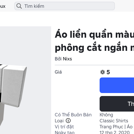
ux
Áo liền quần màu
phông cắt ngắn 
Bởi
Nixs
5
Giá
Th
Có Thể Buôn Bán
Không
Loại
Classic Shirts
Vị trí đặt
Trang Phục | Áo
Ngày tạo
12 thg 2, 2020