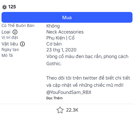
125
Mua
Có Thể Buôn Bán
Không
Loại
Neck Accessories
Vị trí đặt
Phụ Kiện | Cổ
Vật liệu
Cơ bản
Ngày tạo
23 thg 1, 2020
Mô Tả
Vòng cổ màu đen bạc rắn, phong cách 
Gothic.

Theo dõi tôi trên twitter để biết chi tiết 
và cập nhật về những chiếc mũ mới! 
@YouFoundSam_RBX
Đọc Thêm
22.3K