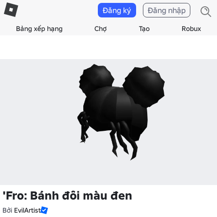
Đăng ký
Đăng nhập
Bảng xếp hạng
Chợ
Tạo
Robux
'Fro: Bánh đôi màu đen
Bởi
EvilArtist