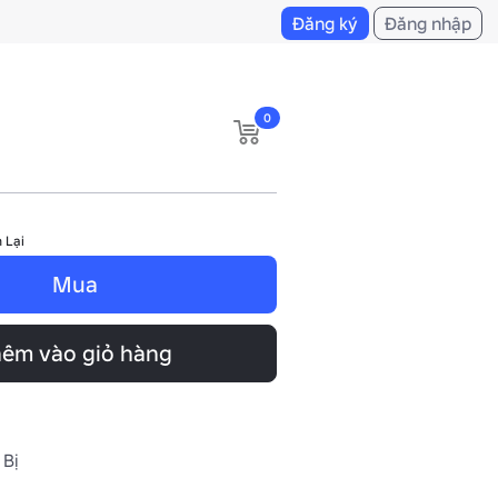
Đăng ký
Đăng nhập
0
 Lại
Mua
êm vào giỏ hàng
 Bị