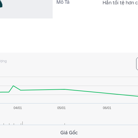
Mô Tả
Hắn tồi tệ hơn c
ượng
04/01
05/01
06/01
Giá Gốc