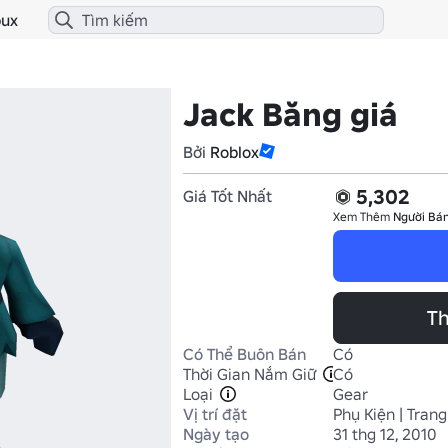
ux
Jack Băng giá
Bởi
Roblox
5,302
Giá Tốt Nhất
Xem Thêm
Người Bán
Th
Có Thể Buôn Bán
Có
Thời Gian Nắm Giữ
Có
Loại
Gear
Vị trí đặt
Phụ Kiện | Trang
Ngày tạo
31 thg 12, 2010