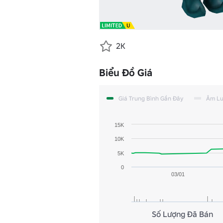
2K
Biểu Đồ Giá
Giá Trung Bình Gần Đây
Âm L
15K
10K
5K
0
03/01
Số Lượng Đã Bán