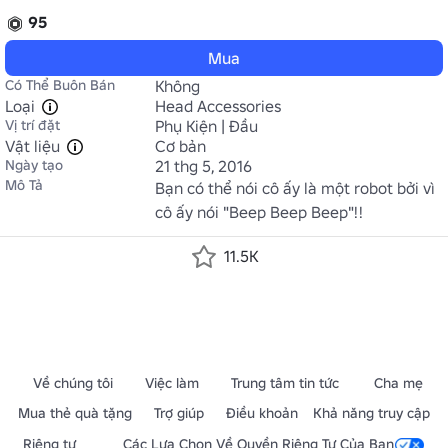
95
Mua
Có Thể Buôn Bán
Không
Loại
Head Accessories
Vị trí đặt
Phụ Kiện | Đầu
Vật liệu
Cơ bản
Ngày tạo
21 thg 5, 2016
Mô Tả
Bạn có thể nói cô ấy là một robot bởi vì 
cô ấy nói "Beep Beep Beep"!!
11.5K
Về chúng tôi
Việc làm
Trung tâm tin tức
Cha mẹ
Mua thẻ quà tặng
Trợ giúp
Điều khoản
Khả năng truy cập
Riêng tư
Các Lựa Chọn Về Quyền Riêng Tư Của Bạn