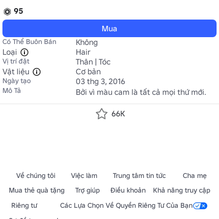
95
Mua
Có Thể Buôn Bán
Không
Loại
Hair
Vị trí đặt
Thân | Tóc
Vật liệu
Cơ bản
Ngày tạo
03 thg 3, 2016
Mô Tả
Bởi vì màu cam là tất cả mọi thứ mới.
66K
Về chúng tôi
Việc làm
Trung tâm tin tức
Cha mẹ
Mua thẻ quà tặng
Trợ giúp
Điều khoản
Khả năng truy cập
Riêng tư
Các Lựa Chọn Về Quyền Riêng Tư Của Bạn