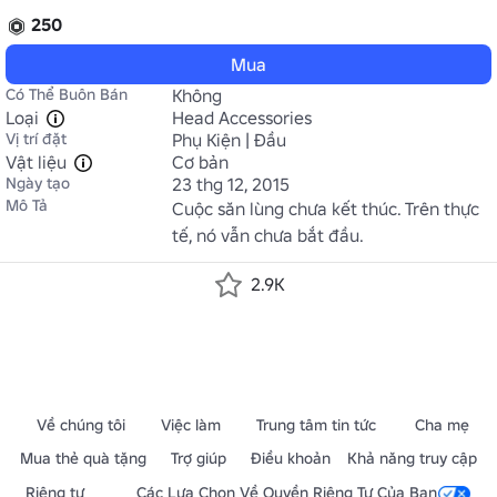
250
Mua
Có Thể Buôn Bán
Không
Loại
Head Accessories
Vị trí đặt
Phụ Kiện | Đầu
Vật liệu
Cơ bản
Ngày tạo
23 thg 12, 2015
Mô Tả
Cuộc săn lùng chưa kết thúc. Trên thực 
tế, nó vẫn chưa bắt đầu.
2.9K
Về chúng tôi
Việc làm
Trung tâm tin tức
Cha mẹ
Mua thẻ quà tặng
Trợ giúp
Điều khoản
Khả năng truy cập
Riêng tư
Các Lựa Chọn Về Quyền Riêng Tư Của Bạn