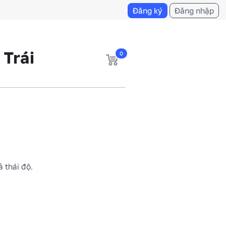
Đăng ký
Đăng nhập
 Trái
0
ả thái độ.