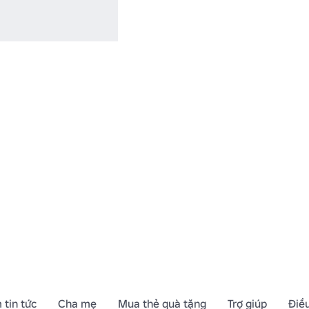
 tin tức
Cha mẹ
Mua thẻ quà tặng
Trợ giúp
Điề