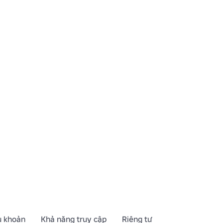
u khoản
Khả năng truy cập
Riêng tư