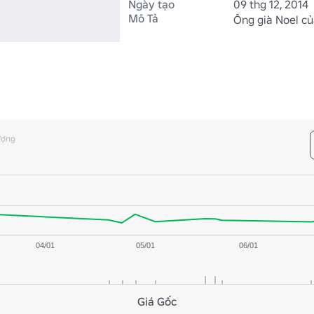
Ngày tạo
09 thg 12, 2014
Mô Tả
Ông già Noel củ
ượng
04/01
05/01
06/01
Giá Gốc