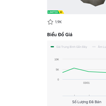
1.9K
Biểu Đồ Giá
Giá Trung Bình Gần Đây
Âm L
10K
5K
0
03/01
Số Lượng Đã Bán