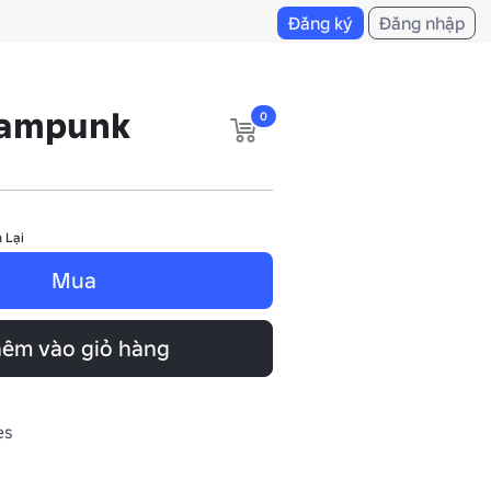
Đăng ký
Đăng nhập
eampunk
0
 Lại
Mua
êm vào giỏ hàng
es