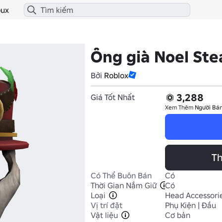
ux
Ông già Noel St
Bởi
Roblox
3,288
Giá Tốt Nhất
Xem Thêm
Người Bán
Th
Có Thể Buôn Bán
Có
Thời Gian Nắm Giữ
Có
Loại
Head Accessori
Vị trí đặt
Phụ Kiện | Đầu
Vật liệu
Cơ bản