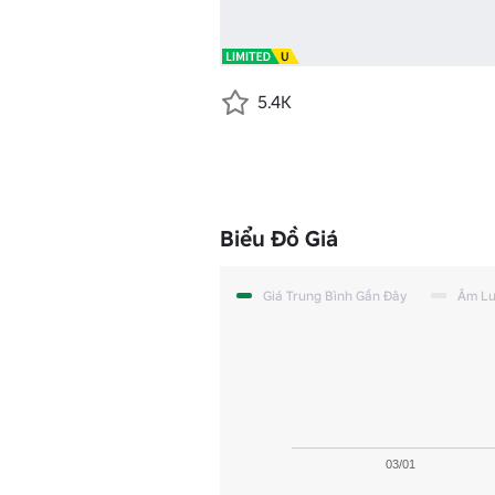
5.4K
Biểu Đồ Giá
Giá Trung Bình Gần Đây
Âm L
03/01