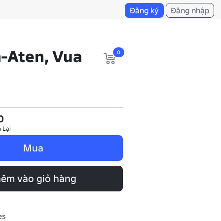
Đăng ký
Đăng nhập
-Aten, Vua
0
0
 Lại
Mua
êm vào giỏ hàng
es