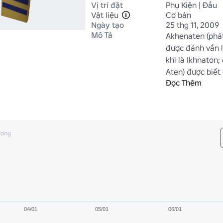
Vị trí đặt
Phụ Kiện | Đầu
Vật liệu
Cơ bản
Ngày tạo
25 thg 11, 2009
Mô Tả
Akhenaten (phát
được đánh vần l
khi là Ikhnaton;
Aten) được biết
Đọc Thêm
đại của mình là 
thức Hy Lạp của 
Amun là hài lòng
mười tám của Ai 
chết vào năm 1
ượng
1334 trước Công 
đã từ bỏ chủ ng
giới thiệu sự th
khi được mô tả 
thần sẽ là một m
Aten trên các vị
04/01
05/01
06/01