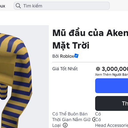
ux
Mũ đầu của Aken
Mặt Trời
Bởi
Roblox
3,000,00
Giá Tốt Nhất
Xem Thêm
Người Bán
Th
Có Thể Buôn Bán
Có
Thời Gian Nắm Giữ
Có
Loại
Head Accessori