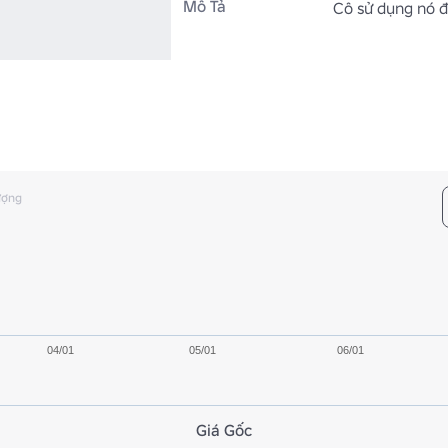
Mô Tả
Cô sử dụng nó đ
ượng
04/01
05/01
06/01
Giá Gốc