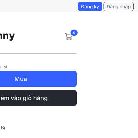
Đăng ký
Đăng nhập
nny
0
 Lại
Mua
êm vào giỏ hàng
 Bị