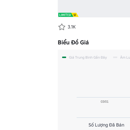
3.1K
Biểu Đồ Giá
Giá Trung Bình Gần Đây
Âm L
03/01
Số Lượng Đã Bán