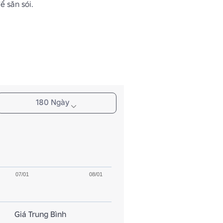
ể săn sói.
180 Ngày
07/01
08/01
Giá Trung Bình