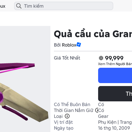
ux
Quả cầu của Gra
Bởi
Roblox
99,999
Giá Tốt Nhất
Xem Thêm
Người Bán
Th
Có Thể Buôn Bán
Có
Thời Gian Nắm Giữ
Có
Loại
Gear
Vị trí đặt
Phụ Kiện | Trang
Ngày tạo
16 thg 10, 2009