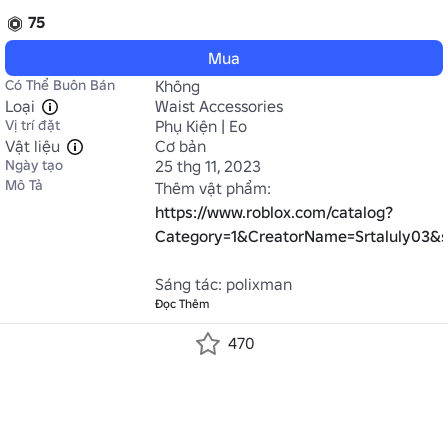
75
Mua
Có Thể Buôn Bán
Không
Loại
Waist Accessories
Vị trí đặt
Phụ Kiện | Eo
Vật liệu
Cơ bản
Ngày tạo
25 thg 11, 2023
Mô Tả
Thêm vật phẩm: 
https://www.roblox.com/catalog?
Category=1&CreatorName=Srtaluly03&sa
Sáng tác: polixman
Đọc Thêm
470