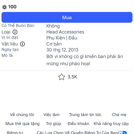
100
Mua
Có Thể Buôn Bán
Không
Loại
Head Accessories
Vị trí đặt
Phụ Kiện | Đầu
Vật liệu
Cơ bản
Ngày tạo
30 thg 12, 2013
Mô Tả
Bởi vì không có gì khiến bạn phải ăn 
mừng như pháo hoa!
3.5K
Về chúng tôi
Việc làm
Trung tâm tin tức
Cha mẹ
Mua thẻ quà tặng
Trợ giúp
Điều khoản
Khả năng truy cập
Riêng tư
Các Lựa Chọn Về Quyền Riêng Tư Của Bạn