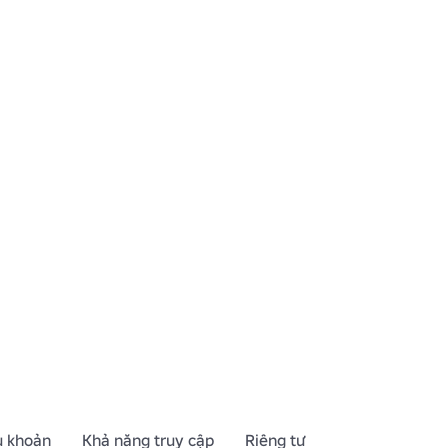
u khoản
Khả năng truy cập
Riêng tư