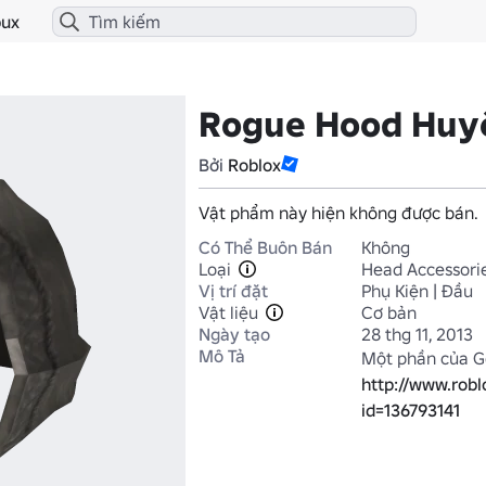
ux
Rogue Hood Huy
Bởi
Roblox
Vật phẩm này hiện không được bán.
Có Thể Buôn Bán
Không
Loại
Head Accessori
Vị trí đặt
Phụ Kiện | Đầu
Vật liệu
Cơ bản
Ngày tạo
28 thg 11, 2013
Mô Tả
http://www.rob
id=136793141