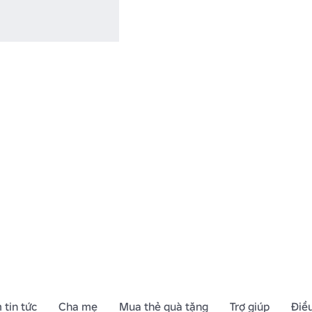
 tin tức
Cha mẹ
Mua thẻ quà tặng
Trợ giúp
Điề