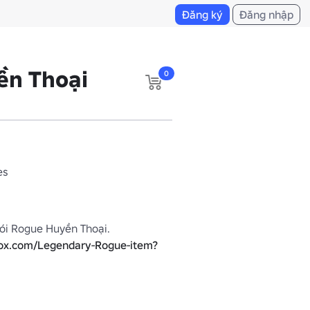
Đăng ký
Đăng nhập
ền Thoại
0
es
Một phần của Gói Rogue Huyền Thoại. 
lox.com/Legendary-Rogue-item?