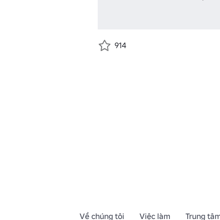
914
Về chúng tôi
Việc làm
Trung tâm