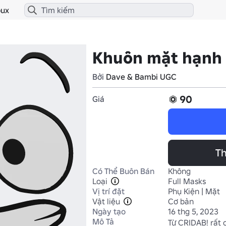
ux
Khuôn mặt hạnh
Bởi
Dave & Bambi UGC
90
Giá
Th
Có Thể Buôn Bán
Không
Loại
Full Masks
Vị trí đặt
Phụ Kiện | Mặt
Vật liệu
Cơ bản
Ngày tạo
16 thg 5, 2023
Mô Tả
Từ CRIDAB! rất 