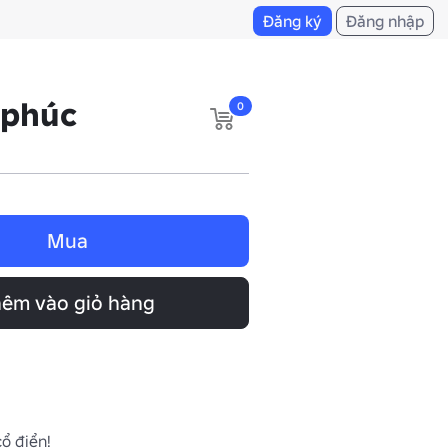
Đăng ký
Đăng nhập
 phúc
0
Mua
êm vào giỏ hàng
cổ điển!