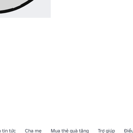
 tin tức
Cha mẹ
Mua thẻ quà tặng
Trợ giúp
Điề