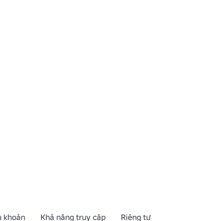
u khoản
Khả năng truy cập
Riêng tư