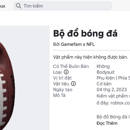
ux
Bộ đồ bóng đá
Bởi
Gamefam x NFL
Vật phẩm này hiện không được bán.
Có Thể Buôn Bán
Không
Loại
Bodysuit
Vị trí đặt
Phụ Kiện | Phía 
Vật liệu
Cơ bản
Ngày tạo
04 thg 2, 2023
Mô Tả
Kiếm vật phẩm n
ở đây: roblox.c
Bộ đồ Bóng đá 
Đọc Thêm
mộ cuồng nhiệt, 