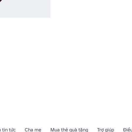
bạn nổi bật tro
 tin tức
Cha mẹ
Mua thẻ quà tặng
Trợ giúp
Điề