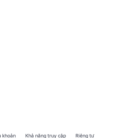
ng đám đông.
u khoản
Khả năng truy cập
Riêng tư