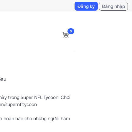
Đăng ký
Đăng nhập
0
Sau
ày trong Super NFL Tycoon! Chơi 
om/supernfltycoon

là hoàn hảo cho những người hâm 
thiết kế táo bạo và thể thao khiến 