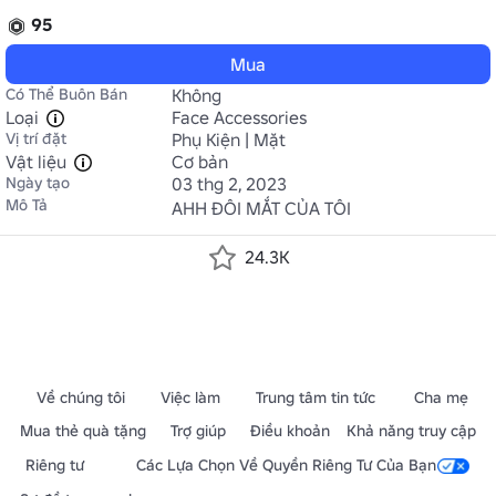
95
Mua
Có Thể Buôn Bán
Không
Loại
Face Accessories
Vị trí đặt
Phụ Kiện | Mặt
Vật liệu
Cơ bản
Ngày tạo
03 thg 2, 2023
Mô Tả
AHH ĐÔI MẮT CỦA TÔI
24.3K
Về chúng tôi
Việc làm
Trung tâm tin tức
Cha mẹ
Mua thẻ quà tặng
Trợ giúp
Điều khoản
Khả năng truy cập
Riêng tư
Các Lựa Chọn Về Quyền Riêng Tư Của Bạn