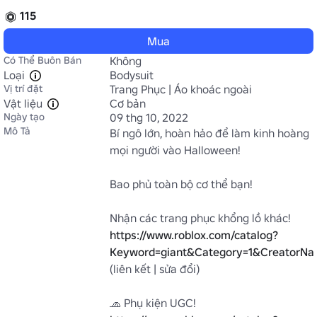
115
Mua
Có Thể Buôn Bán
Không
Loại
Bodysuit
Vị trí đặt
Trang Phục | Áo khoác ngoài
Vật liệu
Cơ bản
Ngày tạo
09 thg 10, 2022
Mô Tả
Bí ngô lớn, hoàn hảo để làm kinh hoàng 
mọi người vào Halloween!

Bao phủ toàn bộ cơ thể bạn!

https://www.roblox.com/catalog?
Keyword=giant&Category=1&CreatorNa
(liên kết | sửa đổi)

🧢 Phụ kiện UGC! 