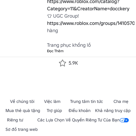
https://www.roblox.com/catalog?
Category=11&CreatorName=docckery
👕 UGC Group! 
https://www.roblox.com/groups/1410570
hàng

Trang phục khổng lồ
Đọc Thêm
5.9K
Về chúng tôi
Việc làm
Trung tâm tin tức
Cha mẹ
Mua thẻ quà tặng
Trợ giúp
Điều khoản
Khả năng truy cập
Riêng tư
Các Lựa Chọn Về Quyền Riêng Tư Của Bạn
Sơ đồ trang web