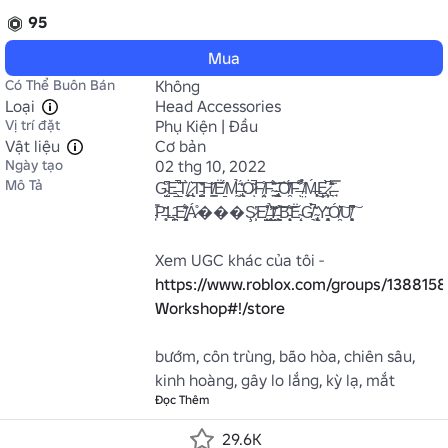
95
Mua
Có Thể Buôn Bán
Không
Loại
Head Accessories
Vị trí đặt
Phụ Kiện | Đầu
Vật liệu
Cơ bản
Ngày tạo
02 thg 10, 2022
Mô Tả
G̴̺͔͆͗E̶̲͕͛̚T̸̠̼͙̥̀ ̷̢͉͛T̵̮̩̥̺̎̏̕͠H̸͇̼̑͠Ë̸̱́M̵̰̃̉ ̶̢͖̒́Ȯ̷͂̚ͅF̸͈͔̤̊F̴͍͉̠̈́̾̂͝ ̵̢͓̻̱̈͠O̸̯̔̽̈́F̶̈̾͌ͅ ̸̛̤̀̉͗Ḿ̶̙̜͎͜Ȩ̷̦̟̀͆̀͘ͅ,̵͉͐̈́͊̾ 
̵̘̇̿P̶̥̖̋͂L̵̙̪̹̑E̸̡̥̭̥̎̋̾̈́Á̷̊���Ş̷̩̹̔E̸̺̗̟̊̇̕ͅ ̶̟̲̥̓̉̓͝I̸̩̭̒͊͘ ̵͖͕̰͉̊͝͝B̵̨̝̟̖͂̇͘͝Ë̴͔̝G̸͉̉̃̚ ̴̢͓͙̇ͅY̵̯̖̻͔͊Ó̸̯͛͠U̸̧̨͓͉̓͆͠

Xem UGC khác của tôi - 
https://www.roblox.com/groups/1388158
Workshop#!/store
bướm, côn trùng, bão hòa, chiên sâu, 
kinh hoàng, gây lo lắng, kỳ lạ, mắt
Đọc Thêm
29.6K