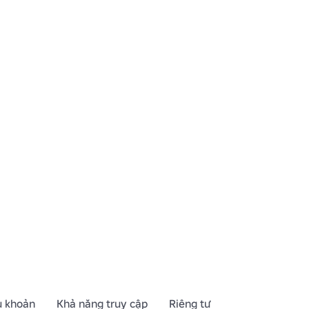
u khoản
Khả năng truy cập
Riêng tư