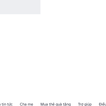
 tin tức
Cha mẹ
Mua thẻ quà tặng
Trợ giúp
Điề