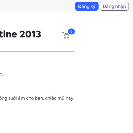
Đăng ký
Đăng nhập
tine 2013
0
es
ông sưởi ấm cho bạn, chiếc mũ này 