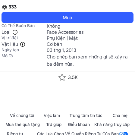
333
Mua
Có Thể Buôn Bán
Không
Loại
Face Accessories
Vị trí đặt
Phụ Kiện | Mặt
Vật liệu
Cơ bản
Ngày tạo
03 thg 1, 2013
Mô Tả
Cho phép bạn xem những gì sẽ xảy ra 
ba đêm nữa.
3.5K
Về chúng tôi
Việc làm
Trung tâm tin tức
Cha mẹ
Mua thẻ quà tặng
Trợ giúp
Điều khoản
Khả năng truy cập
Riêng tư
Các Lựa Chọn Về Quyền Riêng Tư Của Bạn