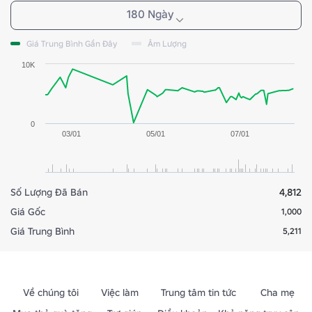
180 Ngày
Giá Trung Bình Gần Đây
Âm Lượng
10K
0
03/01
05/01
07/01
Số Lượng Đã Bán
4,812
Giá Gốc
1,000
Giá Trung Bình
5,211
Về chúng tôi
Việc làm
Trung tâm tin tức
Cha mẹ