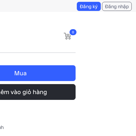
Đăng ký
Đăng nhập
0
Mua
êm vào giỏ hàng
nh