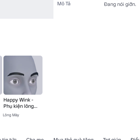
Mô Tả
Đang nói giỡn.
Happy Wink -
Phụ kiện lông
mày
Lông Mày
 tin tức
Cha mẹ
Mua thẻ quà tặng
Trợ giúp
Điề