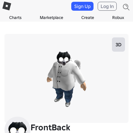
Sign Up
Log In
Charts
Marketplace
Create
Robux
3D
FrontBack