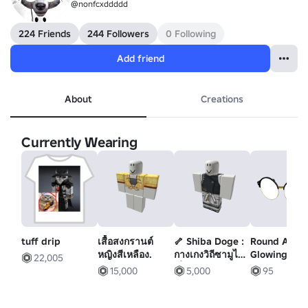
@nonfcxddddd
224 Friends
244 Followers
0 Following
Add friend
About
Creations
Currently Wearing
tuff drip
เสื้อสงกรานต์
🦴 Shiba Doge :
Round Anim
หญิงสีเหลือง.
กางเกงวิถีซามูไร
Glowing
22,005
ญิ่ปุ่น❤️ได้ยศดิส
Glasses
15,000
5,000
95