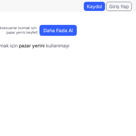
Kaydol
Giriş Yap
ksesuarlar bulmak için 

Daha Fazla Al
pazar yerini keşfet!
lmak için
pazar yerini
kullanmayı