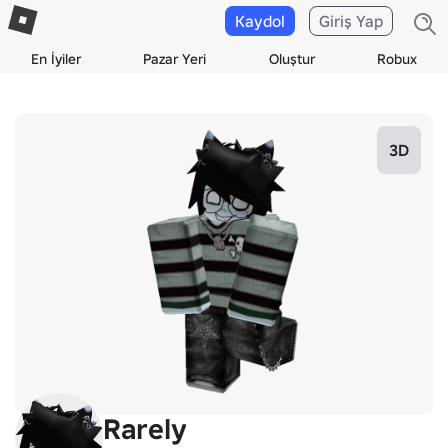
Kaydol
Giriş Yap
En İyiler
Pazar Yeri
Oluştur
Robux
3D
Rarely