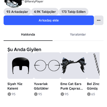
@RarelyPlayer
93 Arkadaşlar
4.9K Takipçiler
173 Takip Edilen
Arkadaş ekle
Hakkında
Yaratımlar
Şu Anda Giyilen
Siyah Yüz
Yuvarlak
Emo Cat Ears
Bel Zinciri Y
Kalemi
Gözlükler
Punk Çapraz
Gümüş
Kafa Bantları
95
95
95
65
Siyah n Mavi