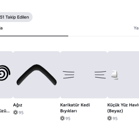
51 Takip Edilen
da
Ya
Ağız
Karikatür Kedi
Küçük Yüz Havl
üzü
Bıyıkları
(Beyaz)
95
95
95