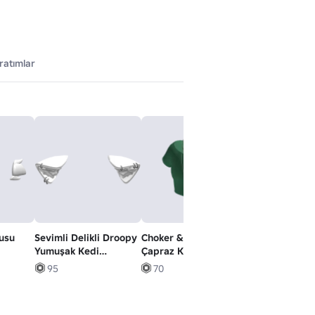
ratımlar
usu
Sevimli Delikli Droopy
Choker & Katmanlı
꒰♡ sevimli kıvı
Yumuşak Kedi
Çapraz Kolyeler ile
beyaz kawaii k
Kulakları Beyaz
Yeşil Mahsul Üstü
kuyruğu
95
70
65