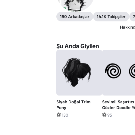
150 Arkadaşlar
16.1K Takipçiler
7
Hakkın
Şu Anda Giyilen
Siyah Doğal Trim
Sevimli Şaşırtıcı
Pony
Gözler Doodle Y
(3D)
130
95