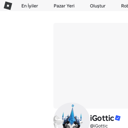
En İyiler
Pazar Yeri
Oluştur
Ro
iGottic
@iGottic