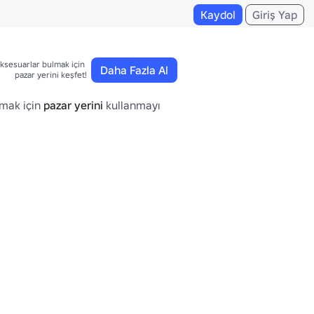
Kaydol
Giriş Yap
ksesuarlar bulmak için 

Daha Fazla Al
pazar yerini keşfet!
lmak için
pazar yerini
kullanmayı