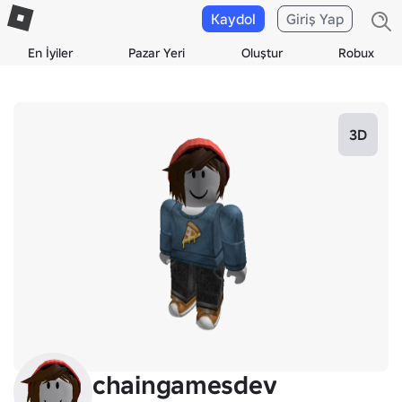
Kaydol
Giriş Yap
En İyiler
Pazar Yeri
Oluştur
Robux
3D
chaingamesdev