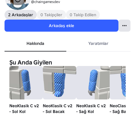
@chaingamesdev
2 Arkadaşlar
0 Takipçiler
0 Takip Edilen
Arkadaş ekle
Hakkında
Yaratımlar
Şu Anda Giyilen
NeoKlasik C v2
NeoKlasik C v2
NeoKlasik C v2
NeoClassic 
- Sol Kol
- Sol Bacak
- Sağ Kol
- Sağ Bacak