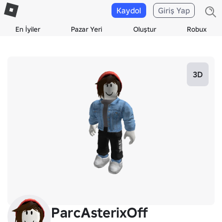
Kaydol
Giriş Yap
En İyiler
Pazar Yeri
Oluştur
Robux
3D
ParcAsterixOff