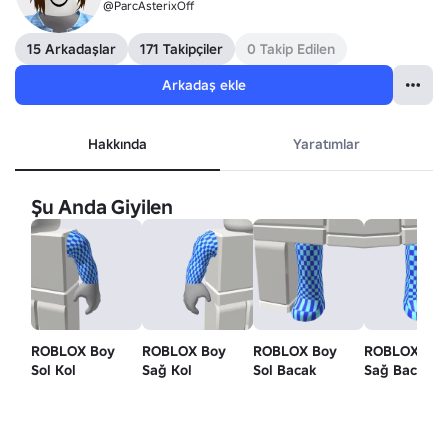
@ParcAsterixOff
15 Arkadaşlar
171 Takipçiler
0 Takip Edilen
Arkadaş ekle
Hakkında
Yaratımlar
Şu Anda Giyilen
ROBLOX Boy
ROBLOX Boy
ROBLOX Boy
ROBLOX Bo
Sol Kol
Sağ Kol
Sol Bacak
Sağ Bacak