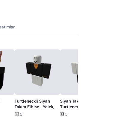
ratımlar
i
Turtleneckli Siyah
Siyah Takım Elbise w
VarsayılanFa
Takım Elbise | Yelek,
Turtleneck [-]
Eldiven [+]
5
5