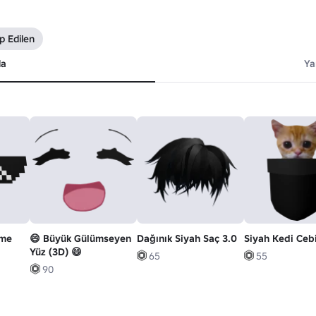
p Edilen
da
Ya
eme
😄 Büyük Gülümseyen
Dağınık Siyah Saç 3.0
Siyah Kedi Ceb
Yüz (3D) 😄
65
55
90