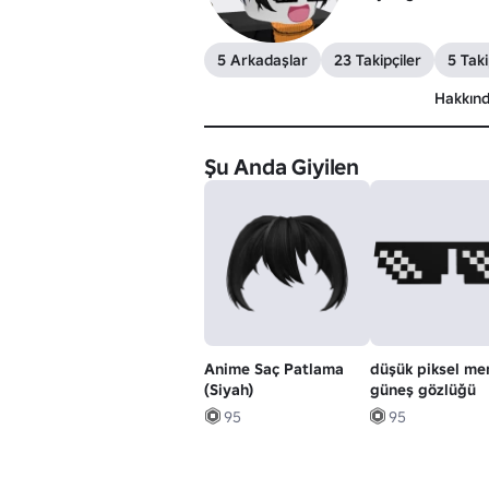
5 Arkadaşlar
23 Takipçiler
5 Taki
Hakkın
Şu Anda Giyilen
Anime Saç Patlama
düşük piksel m
(Siyah)
güneş gözlüğü
95
95