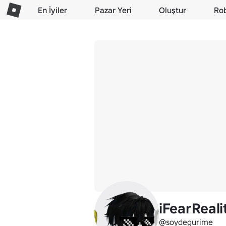
En İyiler
Pazar Yeri
Oluştur
Ro
iFearReali
@soydegurime