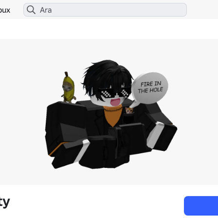
bux
ty