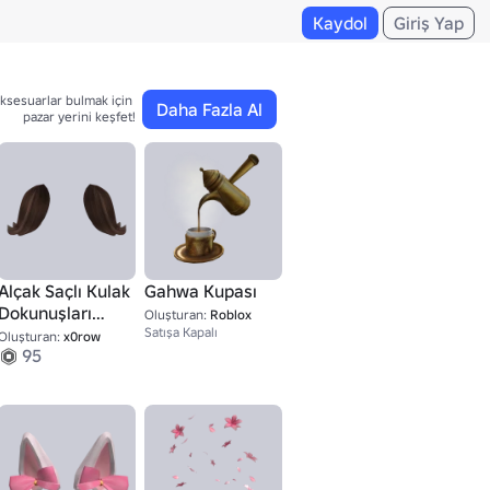
Kaydol
Giriş Yap
ksesuarlar bulmak için 

Daha Fazla Al
pazar yerini keşfet!
Alçak Saçlı Kulak
Gahwa Kupası
Dokunuşları
Oluşturan:
Roblox
(Kahverengi)
Satışa Kapalı
Oluşturan:
x0row
95