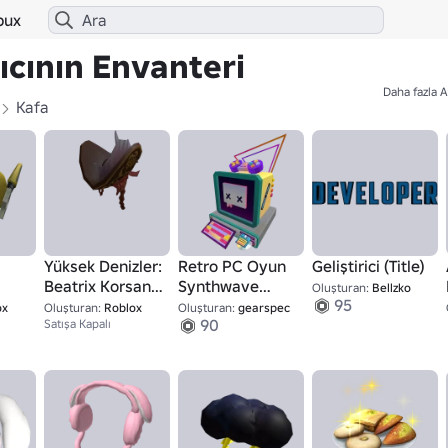
bux
ıcının Envanteri
Daha fazla A
Kafa
Yüksek Denizler:
Retro PC Oyun
Geliştirici (Title)
Beatrix Korsan
Synthwave
Oluşturan:
Bellzko
95
Kraliçesi - Şapka
Kafası
ox
Oluşturan:
Roblox
Oluşturan:
gearspec
90
Satışa Kapalı