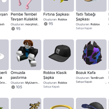
vşan
Pembe Tembel
Fırtına Şapkası
Tatlı Tabağı
Tavşan Kulaklık
Şapkası
Oluşturan:
Roblox
95
exh
Oluşturan:
morphist4u
Oluşturan:
Roblox
95
Satışa Kapalı
erli
Omuzda
Roblox Klasik
Bozuk Kafa
ra
pastırma
Şapka
Oluşturan:
TamBrush
Satışa Kapalı
inkin
Oluşturan:
MyUsernamesThis
Oluşturan:
Roblox
105
Satışa Kapalı