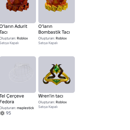
O'ların Adurit
O'ların
Tacı
Bombastik Tacı
Oluşturan:
Roblox
Oluşturan:
Roblox
Satışa Kapalı
Satışa Kapalı
Tel Çerçeve
Wren'in tacı
Fedora
Oluşturan:
Roblox
Satışa Kapalı
Oluşturan:
maplestick
95