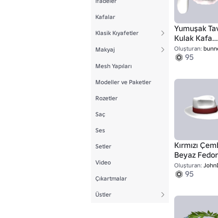
İfadeler
Kafalar
Yumuşak Ta
Klasik Kıyafetler
Kulak Kafa
Bandı
Oluşturan:
bunn
Makyaj
95
Mesh Yapıları
Modeller ve Paketler
Rozetler
Saç
Ses
Kırmızı Çemb
Setler
Beyaz Fedo
Video
Oluşturan:
JohnDr
95
Çıkartmalar
Üstler