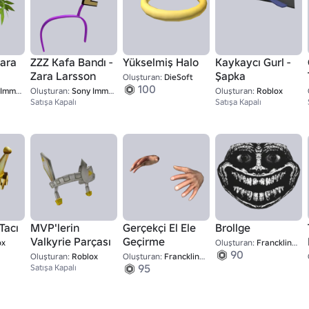
Zara
ZZZ Kafa Bandı -
Yükselmiş Halo
Kaykaycı Gurl -
Zara Larsson
Şapka
Oluşturan:
DieSoft
100
Music Studios
Oluşturan:
Sony Immersive Music Studios
Oluşturan:
Roblox
Satışa Kapalı
Satışa Kapalı
 Tacı
MVP'lerin
Gerçekçi El Ele
Brollge
Valkyrie Parçası
Geçirme
ox
Oluşturan:
FrancklinDay
90
Oluşturan:
Roblox
Oluşturan:
FrancklinDay
95
Satışa Kapalı