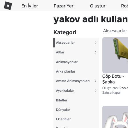
En İyiler
Pazar Yeri
Oluştur
Ro
yakov adlı kullan
Aksesuarlar
Kategori
Aksesuarlar
Altlar
Animasyonlar
Arka planlar
Çöp Botu -
Avatar Animasyonları
Şapka
Oluşturan:
Robl
Ayakkabılar
Satışa Kapalı
Biletler
Dünyalar
Eklentiler