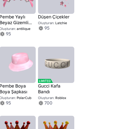
Pembe Yaylı
Düşen Çiçekler
Beyaz Gizemli
Oluşturan:
Latchie
95
Kulaklar
Oluşturan:
antilique
95
Pembe Boya
Gucci Kafa
Boya Şapkası
Bandı
1
Oluşturan:
PolarCub
Oluşturan:
Roblox
95
700