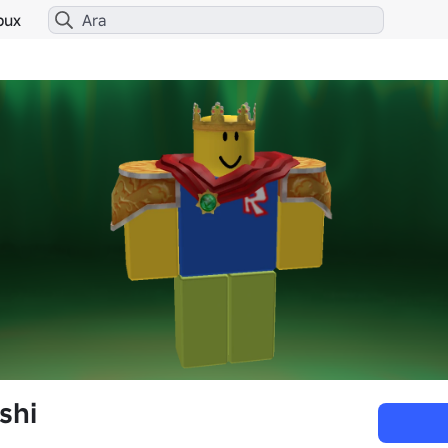
bux
shi