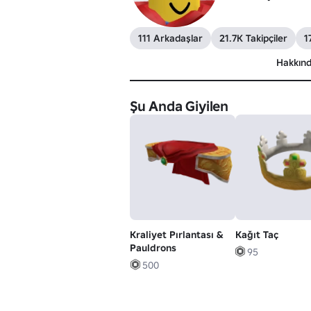
111 Arkadaşlar
21.7K Takipçiler
1
Hakkın
Şu Anda Giyilen
Kraliyet Pırlantası &
Kağıt Taç
Pauldrons
95
500