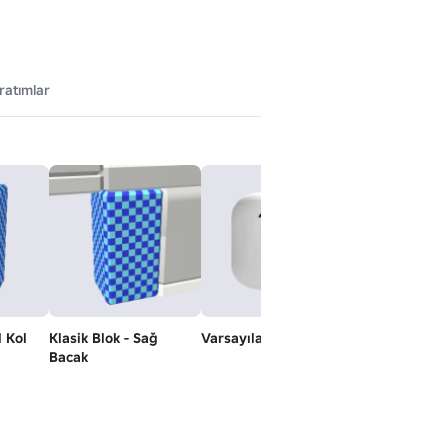
ratımlar
l Kol
Klasik Blok - Sağ
Varsayılan Ruh hali
Klasik Gülüms
Bacak
Yeniden Yapım
Dynamik - Dy
Kafa