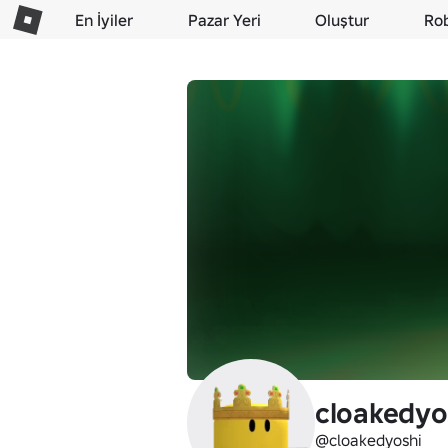
En İyiler
Pazar Yeri
Oluştur
Ro
cloakedyo
@cloakedyoshi