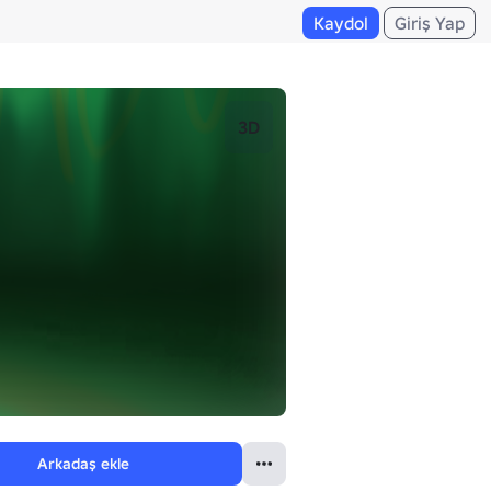
Kaydol
Giriş Yap
3D
Arkadaş ekle